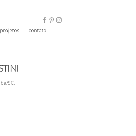
projetos
contato
TINI
aba/
SC.